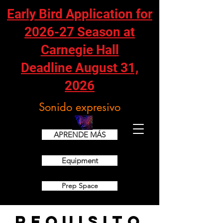
Early Bird Application for
2026-27 Season at
Carnegie Hall
Deadline August 31,
2026
Sonido expresivo
APRENDE MÁS
Equipment
Prep Space
Requisito