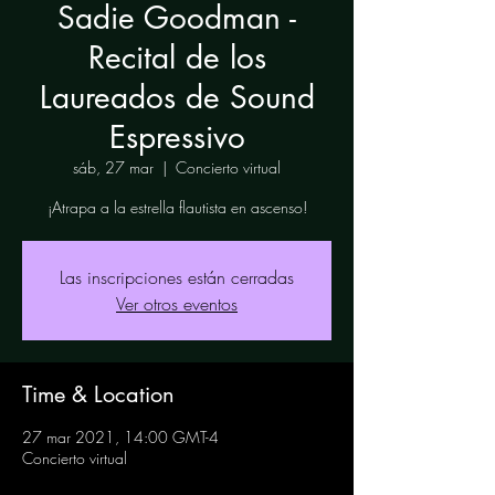
Sadie Goodman -
Recital de los
Laureados de Sound
Espressivo
sáb, 27 mar
  |  
Concierto virtual
¡Atrapa a la estrella flautista en ascenso!
Las inscripciones están cerradas
Ver otros eventos
Time & Location
27 mar 2021, 14:00 GMT-4
Concierto virtual