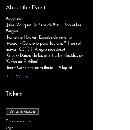
About the Event
Programa:
Jules Mouquet - La Flûte de Pan (I. Pan et Les 
Bergers)
Katherine Hoover - Espíritus de invierno
Mozart - Concierto para flauta n. ° 1 en sol 
mayor, K.313 (I. Allegro maestoso)
Gluck - Danza de los espíritus bendecidos de 
"Orfeo ed Euridice"
Ibert - Concierto para flauta (I. Allegro)
Read More >
Tickets
Venta finalizada
Tipo de entrada
VIP