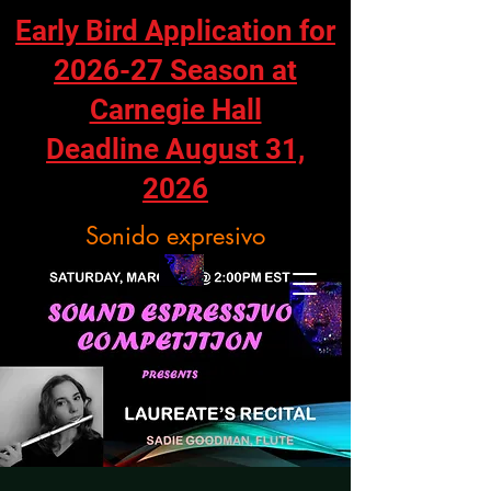
Early Bird Application for
2026-27 Season at
Carnegie Hall
Deadline August 31,
2026
Sonido expresivo