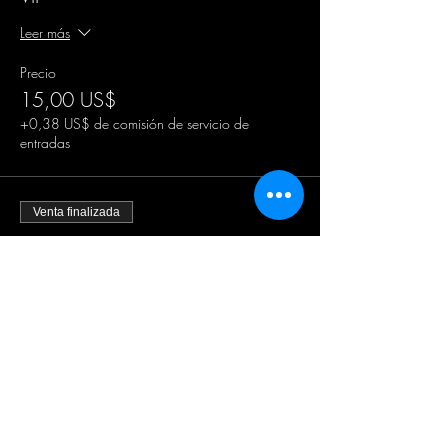
Leer más
Precio
15,00 US$
+0,38 US$ de comisión de servicio de
entradas
Venta finalizada
Tipo de entrada
Admisión general
Leer más
Precio
0,00 US$